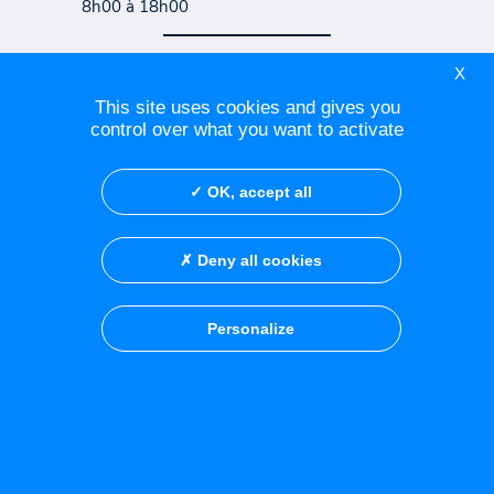
8h00 à 18h00
X
Contacter le Centre Azuréen
This site uses cookies and gives you
de Cancérologie
control over what you want to activate
Contacter le cabinet de
OK, accept all
consultation de Fréjus
Deny all cookies
Réseau social
Personalize
Crédits
Mentions légales
Politique de confidentialité
Cookies