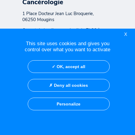
Cancérologie
1 Place Docteur Jean Luc Broquerie,
06250 Mougins
Ouvert du lundi au vendredi de 7h30 à
X
19h45 Consultation sur rendez-vous de
8h00 à 18h00
This site uses cookies and gives you
control over what you want to activate
OK, accept all
Contacter le Centre Azuréen
de Cancérologie
Deny all cookies
Contacter le cabinet de
consultation de Fréjus
Personalize
Réseau social
Crédits
Mentions légales
Politique de confidentialité