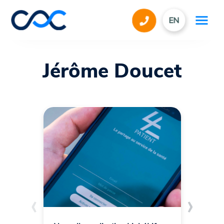
EN
Jérôme Doucet
‹
›