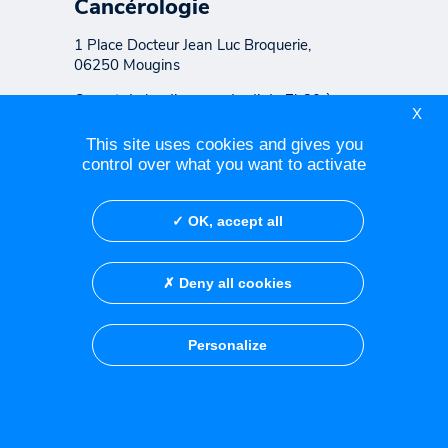
Cancérologie
1 Place Docteur Jean Luc Broquerie,
06250 Mougins
Ouvert du lundi au vendredi de 7h30 à
X
19h45 Consultation sur rendez-vous de
8h00 à 18h00
This site uses cookies and gives you
control over what you want to activate
OK, accept all
Contacter le Centre Azuréen
de Cancérologie
Deny all cookies
Contacter le cabinet de
consultation de Fréjus
Personalize
Réseau social
Crédits
Mentions légales
Politique de confidentialité