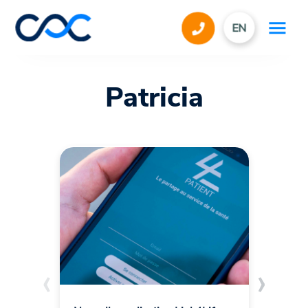
EN
Patricia
‹
›