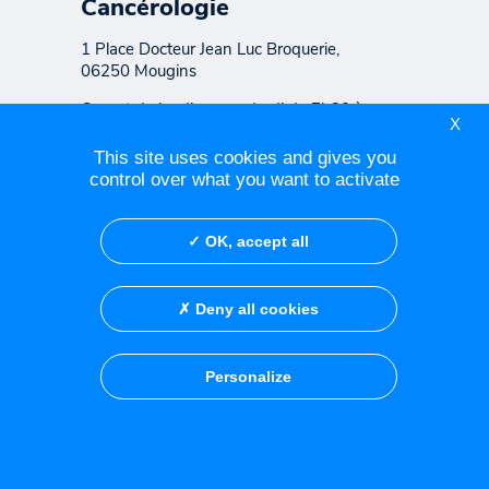
Cancérologie
1 Place Docteur Jean Luc Broquerie,
06250 Mougins
Ouvert du lundi au vendredi de 7h30 à
X
19h45 Consultation sur rendez-vous de
8h00 à 18h00
This site uses cookies and gives you
control over what you want to activate
OK, accept all
Contacter le Centre Azuréen
de Cancérologie
Deny all cookies
Contacter le cabinet de
consultation de Fréjus
Personalize
Réseau social
Crédits
Mentions légales
Politique de confidentialité