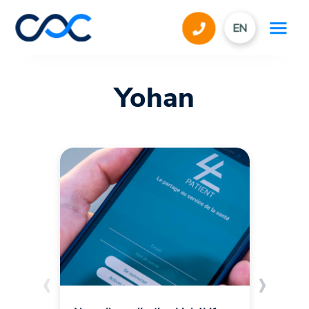
EN
Yohan
‹
›